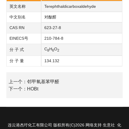
英文名称
Terephthaldicarboxaldehyde
中文别名
对酞醛
CAS RN
623-27-8
EINECS号
210-784-8
C
H
O
分 子 式
8
6
2
分 子 量
134.132
上一个：
邻甲氧基苯甲醛
下一个：
HOBt
连云港杰圩化工有限公司
版权所有(C)2026
网络支持
生意社
化