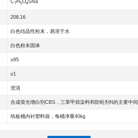
C
H
O
SNa
7
5
4
208.16
白色结晶性粉末，易溶于水
白色粉末固体
≥95
≤1
澄清
合成萤光增白剂CBS，三苯甲烷染料和防蛀剂N的主要中
纸板桶内衬塑料袋，每桶净重40kg