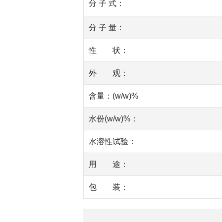
分 子 式：
分 子 量：
性 状：
外 观：
含量：(w/w)%
水份(w/w)%：
水溶性试验：
用 途：
包 装：