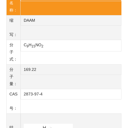
名
称：
缩
DAAM
写：
分
C
H
NO
9
15
2
子
式：
分
169.22
子
量：
CAS
2873-97-4
号：
结