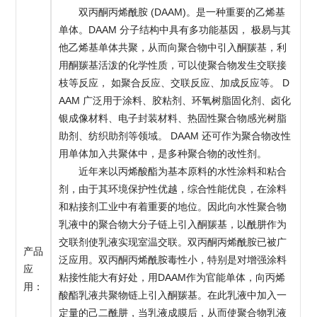
双丙酮丙烯酰胺 (DAAM)。是一种重要的乙烯基
单体。DAAM 分子结构中具有多功能基因， 极易与其
他乙烯基单体共聚，从而向聚合物中引入酮羰基，利
用酮羰基活泼的化学性质，可以使聚合物发生交联接
枝等反应， 如聚合反应、交联反应、加成反应等。 D
AAM 广泛用于涂料、胶粘剂、环氧树脂固化剂、卤化
银成像材料、电子封装材料、热固性聚合物感光树脂
助剂、纺织助剂等领域。 DAAM 还可作为聚合物改性
用单体加入共聚体中，是多种聚合物的改性剂。
近年来以丙烯酸酯为基本原料的水性涂料和粘合
剂，由于其环境保护性优越，综合性能优良，在涂料
和粘接剂工业中有着重要的地位。因此向水性聚合物
乳液中的聚合物大分子链上引入酮羰基，以酰肼作为
交联剂使乳液实现室温交联。双丙酮丙烯酰胺已被广
产品
泛应用。双丙酮丙烯酰胺毒性小，特别是对增强涂料
应
粘接性能大有好处，用DAAM作为官能单体，向丙烯
用：
酸酯乳液共聚物链上引入酮羰基。在此乳液中加入一
定量的己二酰肼，当乳液成膜后，从而使聚合物乳液