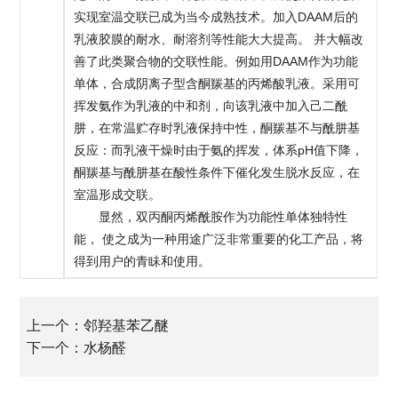
实现室温交联已成为当今成熟技术。加入DAAM后的
乳液胶膜的耐水、耐溶剂等性能大大提高。 并大幅改
善了此类聚合物的交联性能。例如用DAAM作为功能
单体，合成阴离子型含酮羰基的丙烯酸乳液。采用可
挥发氨作为乳液的中和剂，向该乳液中加入己二酰
肼，在常温贮存时乳液保持中性，酮羰基不与酰肼基
反应：而乳液干燥时由于氨的挥发，体系pH值下降，
酮羰基与酰肼基在酸性条件下催化发生脱水反应，在
室温形成交联。
显然，双丙酮丙烯酰胺作为功能性单体独特性
能， 使之成为一种用途广泛非常重要的化工产品，将
得到用户的青眛和使用。
上一个：
邻羟基苯乙醚
下一个：
水杨醛