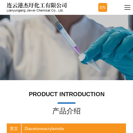
EN
PRODUCT INTRODUCTION
产品介绍
英文
Diacetoneacrylamide