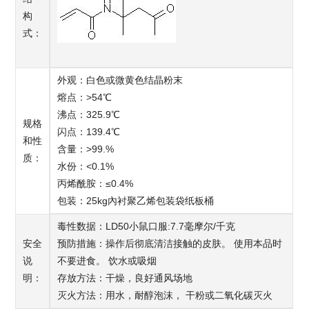
构
式：
外观：白色或微黄色结晶粉末
熔点：>54℃
沸点：325.9℃
规格
闪点：139.4℃
和性
含量：>99.%
质：
水份：<0.1%
丙烯酰胺：≤0.4%
包装：25kg內衬聚乙烯包装袋纸板桶
毒性数据：LD50小鼠口服:7.7毫摩尔/千克
安全
预防措施：操作后彻底清洁接触的皮肤。 使用本品时
说
不要进食。 饮水或吸烟
明：
存放方法：干燥，良好通风场地
灭火方法：用水，耐醇泡沫， 干粉或二氧化碳灭火